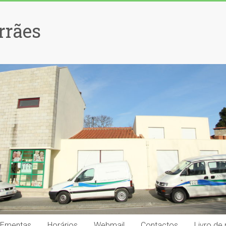
rrães
Ementas
Horários
Webmail
Contactos
Livro de