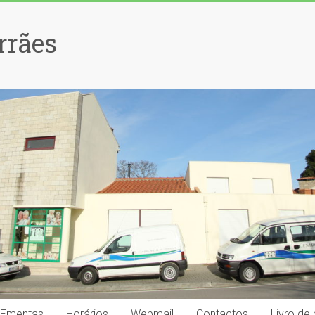
rrães
Ementas
Horários
Webmail
Contactos
Livro de