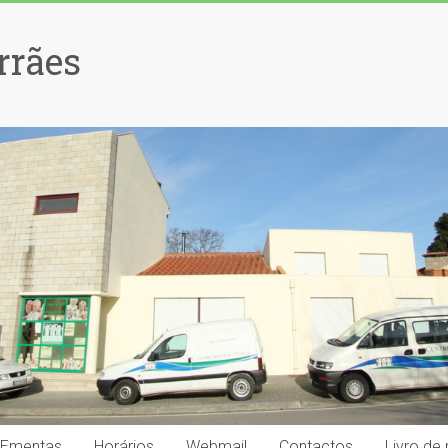
rrães
Ementas
Horários
Webmail
Contactos
Livro de