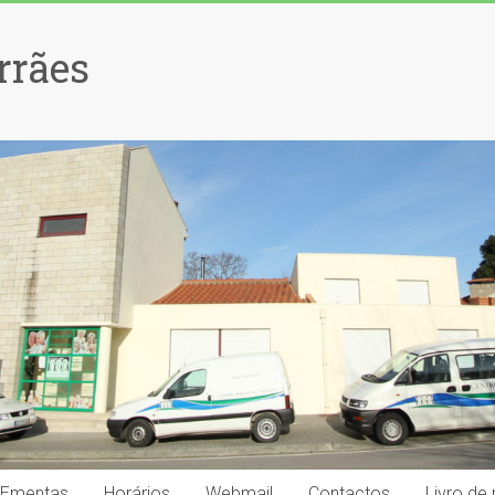
rrães
Ementas
Horários
Webmail
Contactos
Livro de