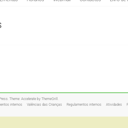
S
Press
. Theme: Accelerate by
ThemeGrill
.
entos internos
Valências das Crianças
Regulamentos internos
Atividades