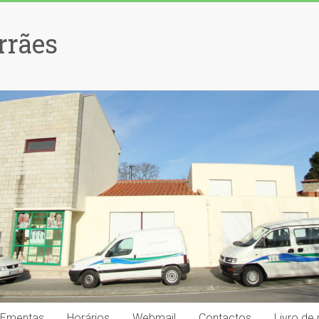
rrães
Ementas
Horários
Webmail
Contactos
Livro de