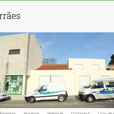
rrães
Ementas
Horários
Webmail
Contactos
Livro de