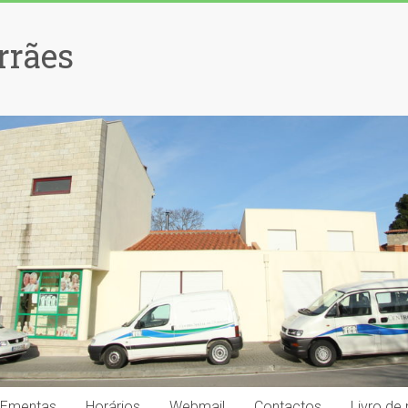
rrães
Ementas
Horários
Webmail
Contactos
Livro de